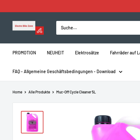
Direkt
zum
Inhalt
Electro
Bike
Zone
PROMOTION
NEUHEIT
Elektrosätze
Fahrräder auf 
FAQ - Allgemeine Geschäftsbedingungen - Download
Home
Alle Produkte
Muc-Off Cycle Cleaner 5L