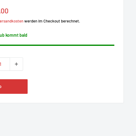
preis
.00
ersandkosten
werden im Checkout berechnet.
ub kommt bald
b