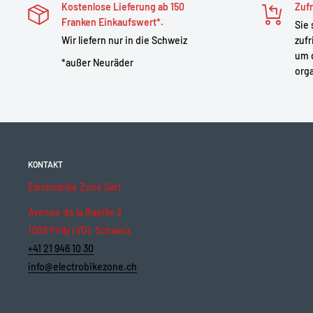
Kostenlose Lieferung ab 150
Zufr
Franken Einkaufswert*.
Sie 
Wir liefern nur in die Schweiz
zufr
um 
*außer Neuräder
org
KONTAKT
Electrobike Zone Sàrl
Avenue de la Rapille 2
1008 Prilly (VD), Schweiz
+41 21 946 10 30
info@electrobikezone.ch