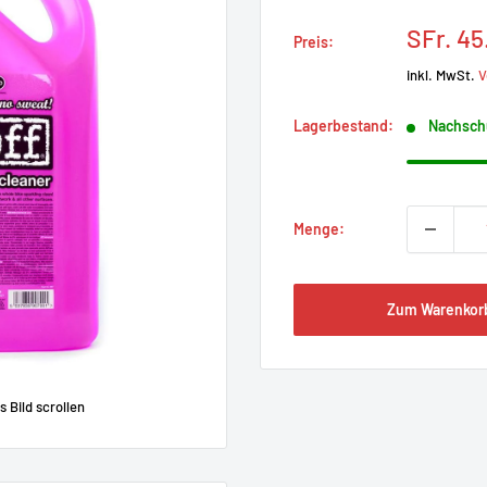
Sonder
SFr. 45
Preis:
inkl. MwSt.
V
Lagerbestand:
Nachsch
Menge:
Zum Warenkor
Bild scrollen