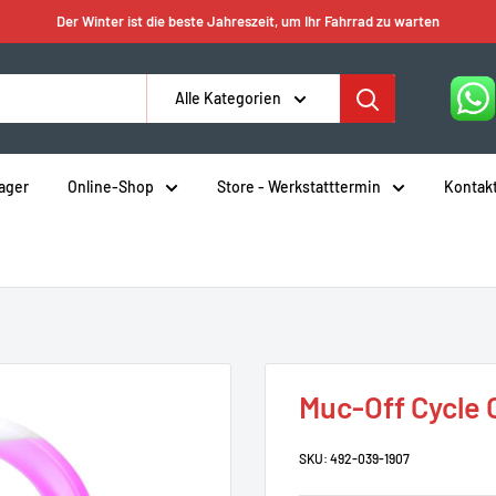
Der Winter ist die beste Jahreszeit, um Ihr Fahrrad zu warten
Alle Kategorien
Lager
Online-Shop
Store - Werkstatttermin
Kontak
Muc-Off Cycle 
SKU:
492-039-1907