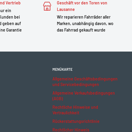
nd Vertrieb
Geschäft vor den Toren von
Lausanne
nur ein
 Kunden bei
Wir reparieren Fahrräder aller
d geben auf
Marken, unabhängig davon, wo
ine Garantie
das Fahrrad gekauft wurde
MENÜKARTE
Allgemeine Geschäftsbedingungen
und Servicebedingungen
Allgemeine Verkaufsbedingungen
(AGB)
Rechtliche Hinweise und
Vertraulichkeit
Rückerstattungsrichtlinie
Rechtlicher Hinweis