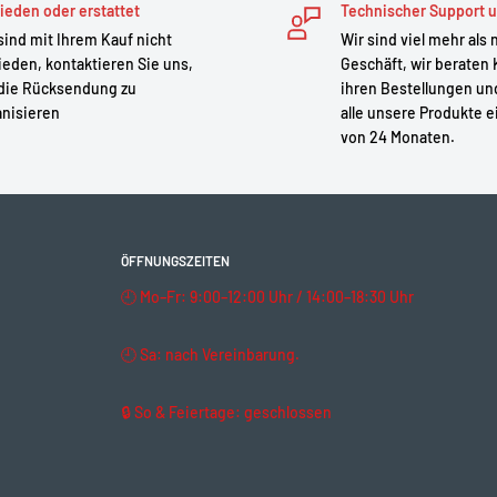
ieden oder erstattet
Technischer Support u
sind mit Ihrem Kauf nicht
Wir sind viel mehr als 
ieden, kontaktieren Sie uns,
Geschäft, wir beraten
die Rücksendung zu
ihren Bestellungen un
anisieren
alle unsere Produkte e
von 24 Monaten.
ÖFFNUNGSZEITEN
🕘 Mo–Fr: 9:00–12:00 Uhr / 14:00–18:30 Uhr
🕘 Sa: nach Vereinbarung.
🔒 So & Feiertage: geschlossen