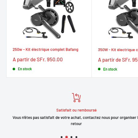
250w - Kit électrique complet Bafang
350W - Kit électrique
Prix
Prix
A partir de SFr. 950.00
A partir de SFr. 9
réduit
réduit
En stock
En stock
Satisfait ou remboursé
Vous n'êtes pas satisfait de votre achat, contactez nous pour organiser le
retour