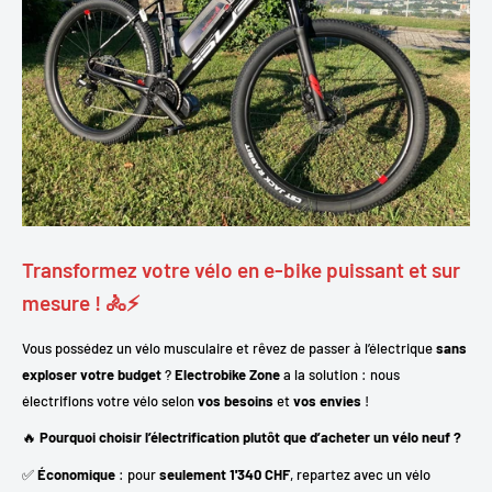
Transformez votre vélo en e-bike puissant et sur
mesure ! 🚴⚡
Vous possédez un vélo musculaire et rêvez de passer à l’électrique
sans
exploser votre budget
?
Electrobike Zone
a la solution : nous
électrifions votre vélo selon
vos besoins
et
vos envies
!
🔥
Pourquoi choisir l’électrification plutôt que d’acheter un vélo neuf ?
✅
Économique
: pour
seulement 1'340 CHF
, repartez avec un vélo