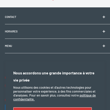
CONTACT
Electrobike Zone Sàrl
HORAIRES
Avenue de la Rapille 2
1008 Prilly (VD), Suisse
🕘 Lun–Ven : 9h00–12h00 / 14h00–18h30
+41 21 946 10 30
MENU
info@electrobikezone.ch
🕘 Sam: sur rendez-vous.
Condition générale et de service
Politique d'expédition
🔒 Dim & fériés : fermé
Politique de confidentialité
Nous accordons une grande importance à votre
Politique de remboursement
Nous suivre
vie privée
mention légal
Nous utilisons des cookies et d’autres technologies pour
personnaliser votre expérience, à des fins commerciales et
d’analyses. Pour en savoir plus, consultez notre
politique de
confidentialité.
Nous acceptons