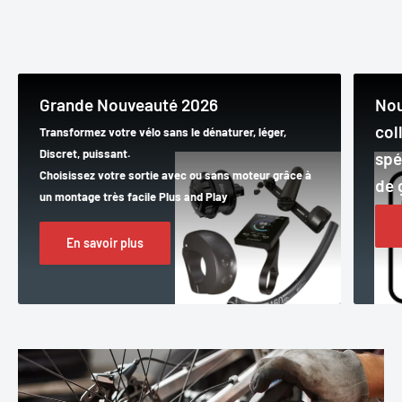
Grande Nouveauté 2026
Nou
col
Transformez votre vélo sans le dénaturer, léger,
Discret, puissant.
spé
Choisissez votre sortie avec ou sans moteur grâce à
de 
un montage très facile Plus and Play
En savoir plus