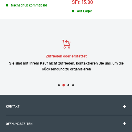
Sonderpreis
SFr. 13.90
Nachschub kommt bald
Auf Lager
Zufrieden oder erstattet
Sie sind mit Ihrem Kauf nicht zufrieden, kontaktieren Sie uns, um die
Rücksendung zu organisieren
KONTAKT
Electrobike Zone Sàrl
ÖFFNUNGSZEITEN
Avenue de la Rapille 2