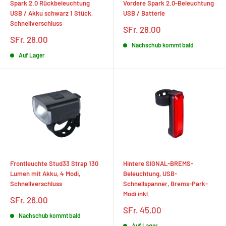
Spark 2.0 Rückbeleuchtung
Vordere Spark 2.0-Beleuchtung
USB / Akku schwarz 1 Stück,
USB / Batterie
Schnellverschluss
Sonderpreis
SFr. 28.00
Sonderpreis
SFr. 28.00
Nachschub kommt bald
Auf Lager
Frontleuchte Stud33 Strap 130
Hintere SIGNAL-BREMS-
Lumen mit Akku, 4 Modi,
Beleuchtung, USB-
Schnellverschluss
Schnellspanner, Brems-Park-
Modi inkl.
Sonderpreis
SFr. 26.00
Sonderpreis
SFr. 45.00
Nachschub kommt bald
Auf Lager